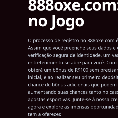
888oxe.com:
no Jogo
O processo de registro no 888oxe.com é 
Assim que você preenche seus dados e
verificação segura de identidade, um v
entretenimento se abre para você. Com 
obterá um bônus de R$100 sem precisar
inicial, e ao realizar seu primeiro depósit
chance de bônus adicionais que podem 
aumentando suas chances tanto no cas
apostas esportivas. Junte-se à nossa c
agora e explore as imensas oportunida
tem a oferecer.