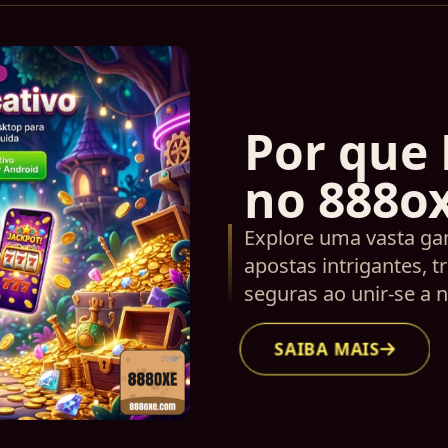
Por que 
no 888o
Explore uma vasta ga
apostas intrigantes, 
seguras ao unir-se a n
SAIBA MAIS