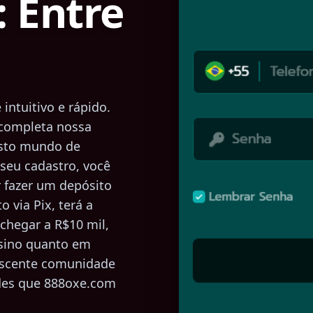
 Entre
intuitivo e rápido.
 completa nossa
asto mundo de
seu cadastro, você
 fazer um depósito
o via Pix, terá a
chegar a R$10 mil,
sino quanto em
rescente comunidade
des que 888oxe.com