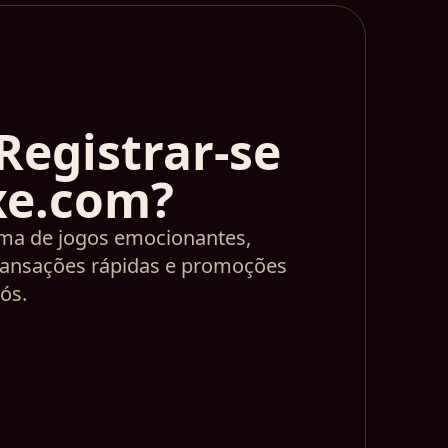
Registrar-se
xe.com?
ma de jogos emocionantes,
transações rápidas e promoções
ós.