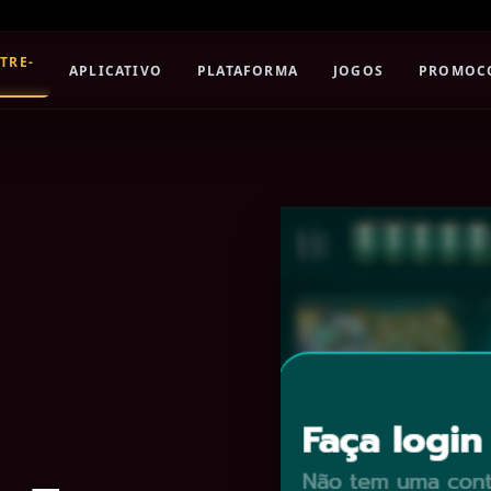
TRE-
APLICATIVO
PLATAFORMA
JOGOS
PROMOC