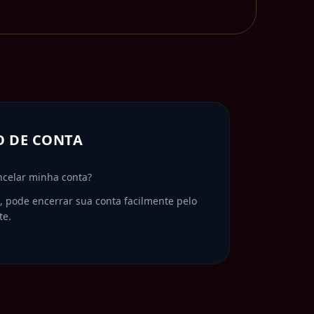
O DE CONTA
celar minha conta?
 pode encerrar sua conta facilmente pelo
te.