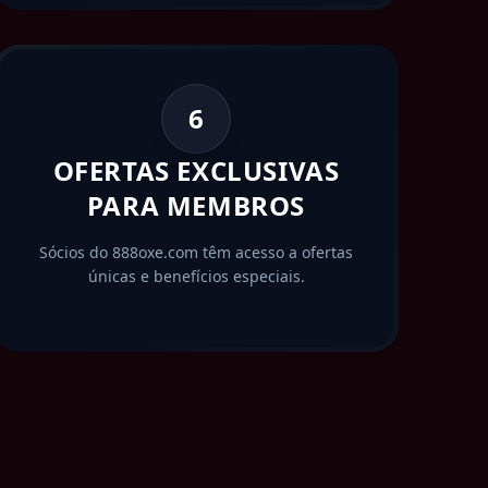
6
OFERTAS EXCLUSIVAS
PARA MEMBROS
Sócios do 888oxe.com têm acesso a ofertas
únicas e benefícios especiais.