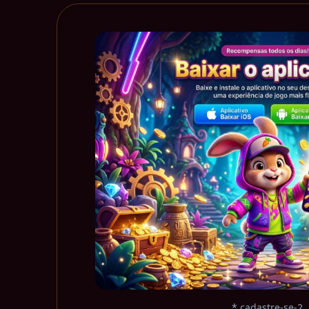
* cadastre-se-2