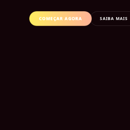
COMEÇAR AGORA
SAIBA MAIS