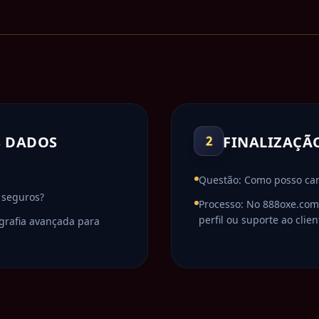
 DADOS
FINALIZAÇÃ
2
Questão: Como posso can
seguros?
Processo: No 888oxe.com,
perfil ou suporte ao clien
grafia avançada para